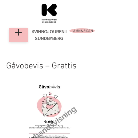
KVINNOJOUREN
I
LÄMNA SIDAN
SUNDBYBERG
Gåvobevis – Grattis