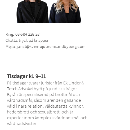
Ring
:
08-684 228 28
Chatta: tryck på knappen
Mejla
:
jurist@kvinnojourenisundbyberg.com
Tisdagar kl. 9–11
På tisdagar svarar jurister från Ek Linder &
Tesch Advokatbyrå på juridiska frågor.
Byrån är specialiserad på brottmål och
vårdnadsmål, såsom ärenden gällande
våld i nära relation, våldsutsatta kvinnor,
hedersbrott och sexualbrott, och är
experter inom komplexa vårdnadsmål och
vårdnadstvister.