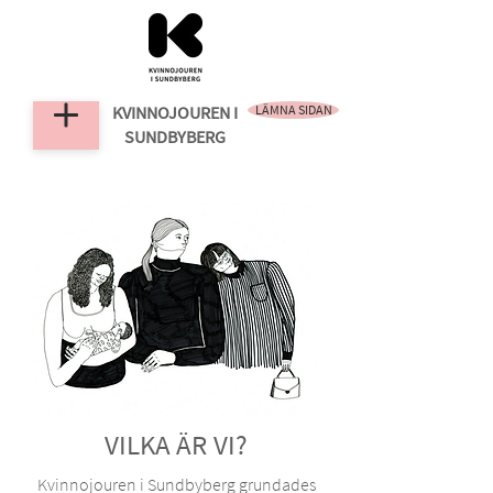
KVINNOJOUREN
I
LÄMNA SIDAN
SUNDBYBERG
VILKA ÄR VI?
Kvinnojouren i Sundbyberg grundades