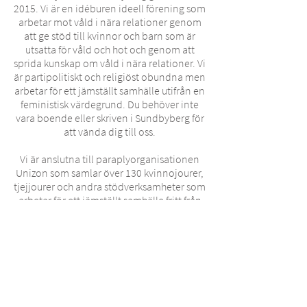
2015. Vi är en idéburen ideell förening som
arbetar mot våld i nära relationer genom
att ge stöd till kvinnor och barn som är
utsatta för våld och hot och genom att
sprida kunskap om våld i nära relationer. Vi
är partipolitiskt och religiöst obundna men
arbetar för ett jämställt samhälle utifrån en
feministisk värdegrund. Du behöver inte
vara boende eller skriven i Sundbyberg för
att vända dig till oss.
Vi är anslutna till paraplyorganisationen
Unizon som samlar över 130 kvinnojourer,
tjejjourer och andra stödverksamheter som
arbetar för ett jämställt samhälle fritt från
våld.
Läs mer om hur vi kan hjälpa dig.
Chatta med oss