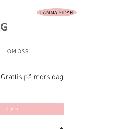
LÄMNA SIDAN
RG
OM OSS
 Grattis på mors dag
Köp nu