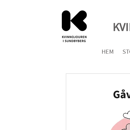
KV
HEM
ST