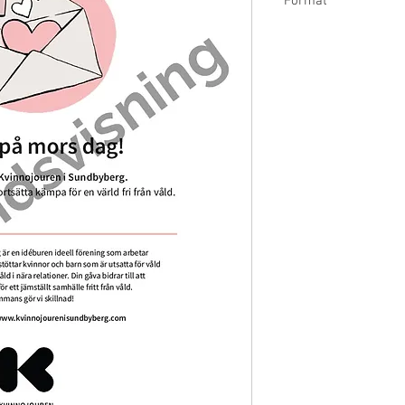
Format
Gåvobeviset levereras
skriva ut det eller skick