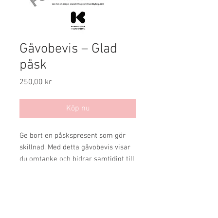
Gåvobevis – Glad
påsk
Pris
250,00 kr
Köp nu
Ge bort en påskspresent som gör
skillnad. Med detta gåvobevis visar
du omtanke och bidrar samtidigt till
att stödja vårt viktiga arbete för
kvinnor och barn som utsätts för
våld och hot.