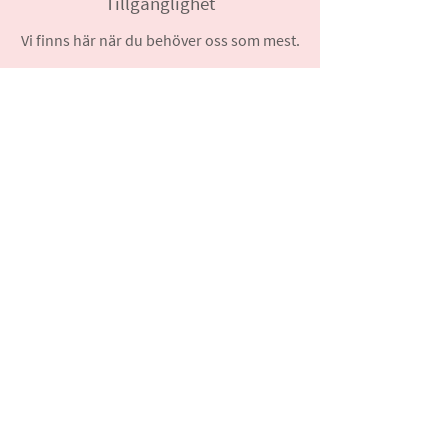
Tillgänglighet
Vi finns här när du behöver oss som mest.
Stöd oss
Kvinnojouren i Sundbyberg är en ideel
förening som är beroende av våra
medlemmar samt ekonomiskt stöd. Vi
är väldigt tacksamma över de bidrag
och gåvor vi får.
Bli medlem
Blia aktiv medlem eller stödmedlem i