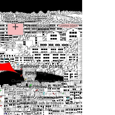
KVINNOJOUREN
I
LÄMNA SIDAN
SUNDBYBERG
Behöver du prata
med någon?
Chatten och telefonen är öppen
måndag–torsdag kl. 18–21.
Juridisk rådgivning har
sommaruppehåll och är tillbaka 18/8.
Läs mer här
.